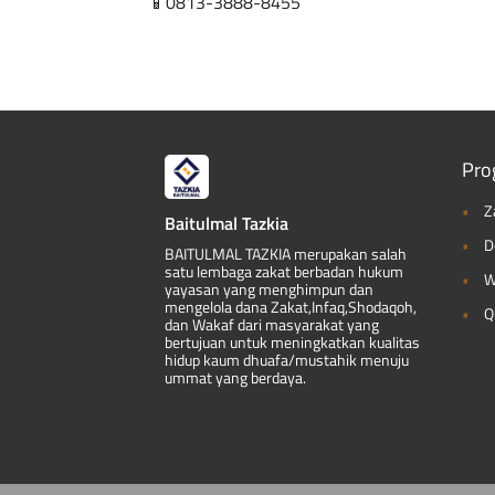
📱0813-3888-8455
Pro
Z
Baitulmal Tazkia
D
BAITULMAL TAZKIA merupakan salah
satu lembaga zakat berbadan hukum
W
yayasan yang menghimpun dan
mengelola dana Zakat,Infaq,Shodaqoh,
Q
dan Wakaf dari masyarakat yang
bertujuan untuk meningkatkan kualitas
hidup kaum dhuafa/mustahik menuju
ummat yang berdaya.