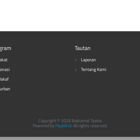
gram
Tautan
akat
Laporan
onasi
Tentang Kami
akaf
urban
Copyright © 2026 Baitulmal Tazkia
Powered by
Paybill.id
. All rights reserved.