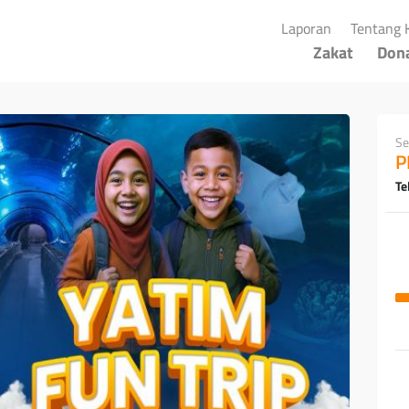
(current)
Laporan
Tentang 
Zakat
Don
Se
P
Te