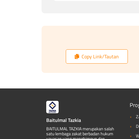
Copy Link/Tautan
Pro
Z
Baitulmal Tazkia
D
BAITULMAL TAZKIA merupakan salah
satu lembaga zakat berbadan hukum
W
yayasan yang menghimpun dan