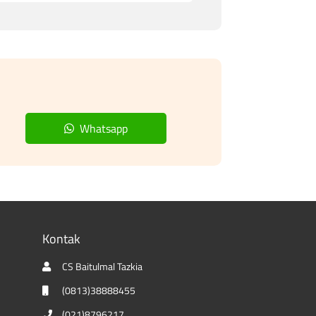
Whatsapp
Kontak
CS Baitulmal Tazkia
(0813)38888455
(021)8796217