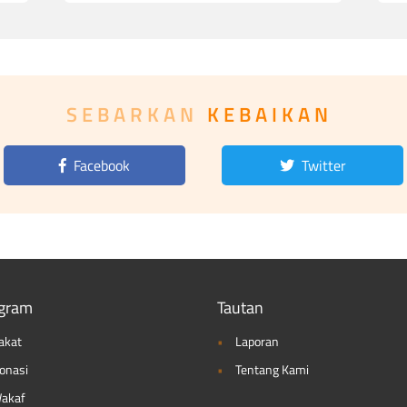
SEBARKAN
KEBAIKAN
Facebook
Twitter
gram
Tautan
akat
Laporan
onasi
Tentang Kami
akaf