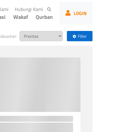
(current)
(current)
Kami
Hubungi Kami
LOGIN
asi
Wakaf
Qurban
rdasarkan
Filter