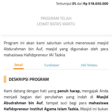
Terkumpul
0%
dari
Rp 518.650.000
PROGRAM TELAH
LEWAT BATAS WAKTU
Program ini akan kami salurkan untuk merenovasi masjid
Abdurahman bin Auf, masjid yang digunakan oleh para
mahasiswa Hafidzpreneur IAI Tazkia
Detail
Fundraiser
Info Terbaru
DESKRIPSI PROGRAM
Kami datang dengan hati yang
penuh harap,
mengajak Anda
menjadi bagian dari perubahan yang indah di
Masjid
Abudrahman bin Auf
, tempat suci bagi para
mahasiswa
Hafidzpreneur Institut Agama Islam Tazkia.
Masjid ini bukan