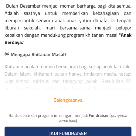
Bulan Desember menjadi momen berharga bagi kita semua.
Adalah saatnya untuk memberikan kebahagiaan dan
mempercantik senyum anak-anak yatim dhuafa. Di tengah
liburan sekolah, mari bersama-sama menjadi pelopor
kebaikan dengan mendukung program khitanan masal
"Anak
Berdaya."
🌟
Mengapa Khitanan Masal?
Khitanan adalah momen bersejarah bagi setiap anak laki-laki.
Dalam Islam, khitanan bukan hanya tindakan medis, tetapi
juga simbol spiritual dan tanggung jawab. Rasulullah ﷺ
bersabda, "Khitan adalah satu dari fitrah (tuntunan) agama
Islam." (Hadis Riwayat Bukhari)
Selengkapnya
💙
Mengapa Desember?
Bantu sebarkan program ini dengan menjadi
Fundraiser
(
penyebar
Desember adalah saat yang tepat untuk memberikan hadiah
amal baik
)
kebahagiaan. Di tengah liburan sekolah, anak-anak memiliki
JADI FUNDRAISER
lebih banyak waktu untuk menikmati momen bahagia