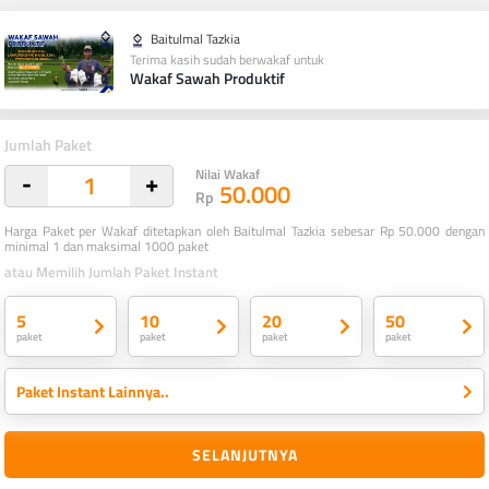
Baitulmal Tazkia
Terima kasih sudah berwakaf untuk
Wakaf Sawah Produktif
Jumlah Paket
Nilai Wakaf
-
+
50.000
Rp
Harga Paket per Wakaf ditetapkan oleh Baitulmal Tazkia sebesar Rp 50.000 dengan
minimal 1 dan maksimal 1000 paket
atau Memilih Jumlah Paket Instant
5
10
20
50
paket
paket
paket
paket
Paket Instant Lainnya..
SELANJUTNYA